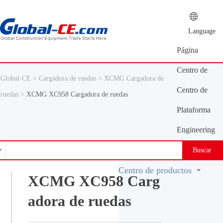
Language
Página
principal
Centro de
Global-CE >
Cargadora de ruedas >
XCMG Cargadora de
información
Centro de
ruedas >
XCMG XC958 Cargadora de ruedas
productos
Plataforma
de oferta y
Engineering
demanda
Machinery
Buscar
Vocabulary
Centro de productos
XCMG XC958 Carg
adora de ruedas