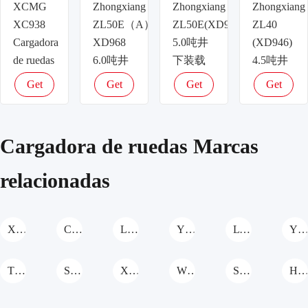
XCMG
Zhongxiang
Zhongxiang
Zhongxiang
XC938
ZL50E（A）
ZL50E(XD958)
ZL40
Cargadora
XD968
5.0吨井
(XD946)
de ruedas
6.0吨井
下装载
4.5吨井
下装载
机
下装载
Get
Get
Get
Get
机
Cargadora
机
latest
latest
latest
latest
Cargadora
de ruedas
Cargadora
price
price
price
price
de ruedas
de ruedas
Cargadora de ruedas Marcas
relacionadas
XCMG Cargadora de ruedas
CASE Cargadora de ruedas
Liteng Machinery Cargadora de ruedas
YTO Group Cargadora de ruedas
LTMG Cargadora de ruedas
YUANSHAN MACHINERY Cargadora de rued
TKING Cargadora de ruedas
Shanzhuang Cargadora de ruedas
XIA SHENG Cargadora de ruedas
WOLWA Cargadora de ruedas
SHANMON Cargadora de ruedas
Hengwang Cargadora de rued