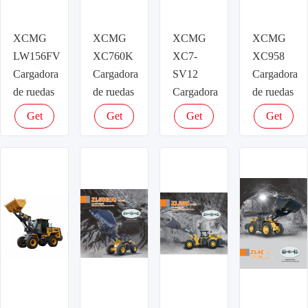
XCMG
XCMG
XCMG
XCMG
LW156FV
XC760K
XC7-
XC958
Cargadora
Cargadora
SV12
Cargadora
de ruedas
de ruedas
Cargadora
de ruedas
de ruedas
Get
Get
Get
Get
latest
latest
latest
latest
price
price
price
price