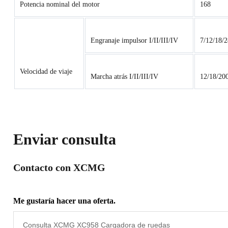
Potencia nominal del motor
168
Engranaje impulsor I/II/III/IV
7/12/18/2
Velocidad de viaje
Marcha atrás I/II/III/IV
12/18/20
Enviar consulta
Contacto con XCMG
Me gustaría hacer una oferta.