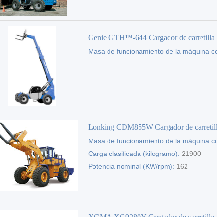
Genie GTH™-644 Cargador de carretilla
Masa de funcionamiento de la máquina c
elevadora
(kg):
9743
Lonking CDM855W Cargador de carretil
Masa de funcionamiento de la máquina c
elevadora
(kg):
Carga clasificada (kilogramo):
22000
21900
Potencia nominal (KW/rpm):
162
XGMA XG9280Y Cargador de carretilla