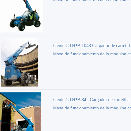
elevadora
(kg):
4450
Genie GTH™-1048 Cargador de carretill
Masa de funcionamiento de la máquina c
elevadora
(kg):
13154
Genie GTH™-842 Cargador de carretilla
Masa de funcionamiento de la máquina c
elevadora
(kg):
9947