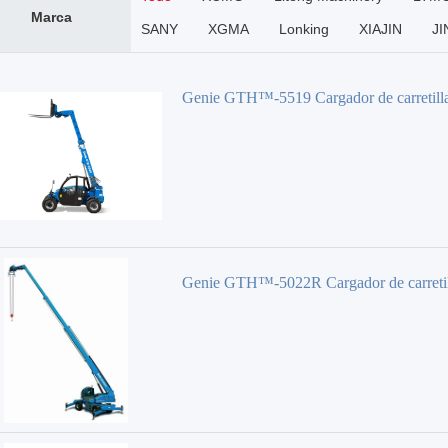
Marca
SANY
XGMA
Lonking
XIAJIN
J
WACKER NEUSON
GEHL
Genie
Genie GTH™-5519 Cargador de carretill
elevadora
Genie GTH™-5022R Cargador de carretil
elevadora