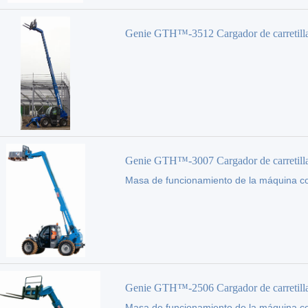
Genie GTH™-3512 Cargador de carretill
elevadora
Genie GTH™-3007 Cargador de carretill
Masa de funcionamiento de la máquina c
elevadora
(kg):
5900
Genie GTH™-2506 Cargador de carretill
Masa de funcionamiento de la máquina c