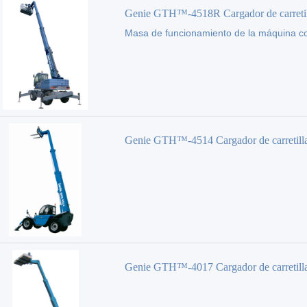
Genie GTH™-4518R Cargador de carretil
Masa de funcionamiento de la máquina c
elevadora
(kg):
4500
Genie GTH™-4514 Cargador de carretill
elevadora
Genie GTH™-4017 Cargador de carretill
elevadora