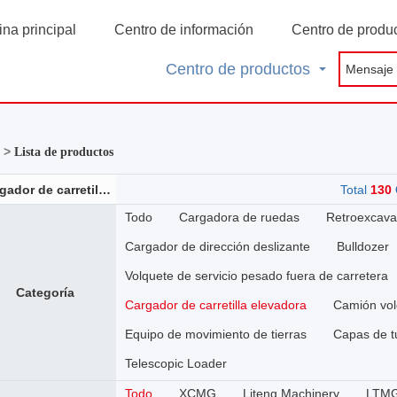
na principal
Centro de información
Centro de produ
Centro de productos
a >
Lista de productos
Cargador de carretilla elevadora
Total
130
Todo
Cargadora de ruedas
Retroexcav
Cargador de dirección deslizante
Bulldozer
Volquete de servicio pesado fuera de carretera
Categoría
Cargador de carretilla elevadora
Camión vol
Equipo de movimiento de tierras
Capas de t
Telescopic Loader
Todo
XCMG
Liteng Machinery
LTM