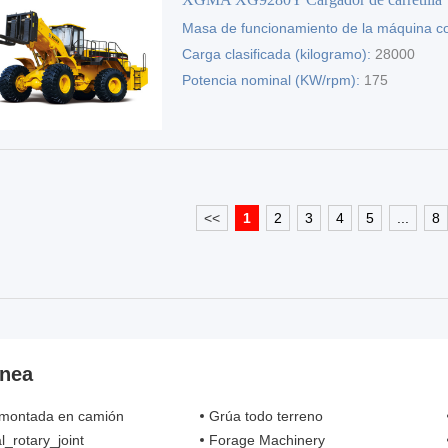
Masa de funcionamiento de la máquina c
elevadora
(kg):
Carga clasificada (kilogramo):
30000
28000
Potencia nominal (KW/rpm):
175
<<
1
2
3
4
5
...
8
ínea
montada en camión
Grúa todo terreno
l_rotary_joint
Forage Machinery