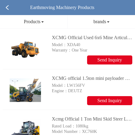
Earthmoving Machinery Products
Products
brands
XCMG Official Used 6x6 Mine Articulated Dump Truck 40ton Mining Truck XDA40
Model：
XDA40
Warranty：
One Year
Send Inquiry
XCMG official 1.5ton mini payloader LW156FV with 0.7m3 bucket price
Model：
LW156FV
Engine：
DEUTZ
Send Inquiry
Xcmg Official 1 Ton Mini Skid Steer Loader Xc760k
Rated Load：
1080kg
Model Number：
XC760K