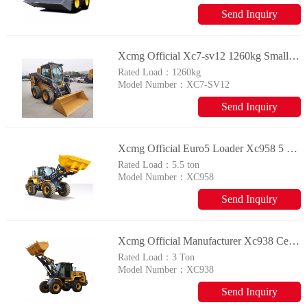
Send Inquiry
Xcmg Official Xc7-sv12 1260kg Small Skid Steer Loader With Epa
Rated Load：
1260kg
Model Number：
XC7-SV12
Send Inquiry
Xcmg Official Euro5 Loader Xc958 5 Ton Small Wheel Loader With Ce
Rated Load：
5.5 ton
Model Number：
XC958
Send Inquiry
Xcmg Official Manufacturer Xc938 Ce Epa Approved 3 Ton Front End Loader Prices
Rated Load：
3 Ton
Model Number：
XC938
Send Inquiry