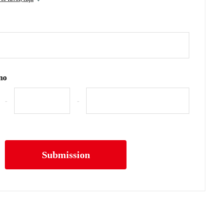
no
-
-
Submission