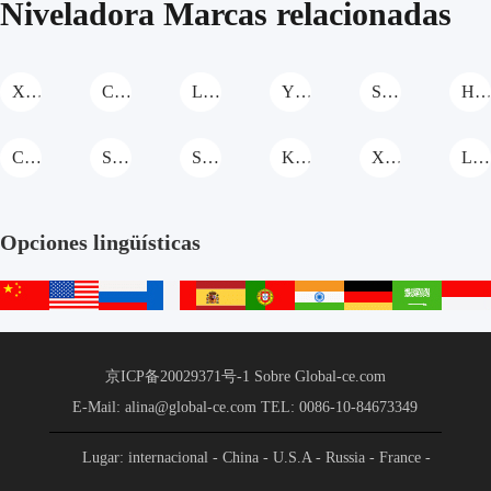
Niveladora Marcas relacionadas
XCMG Niveladora
CASE Niveladora
LiaoYuan Machinery Niveladora
YTO Group Niveladora
SHANMON Niveladora
Hengwang Nivelador
Cat Niveladora
SANY Niveladora
Shantui Niveladora
KOMATSU Niveladora
XGMA Niveladora
Lovol Niveladora
Opciones lingüísticas
中
English
русский
français
español
português
हिन्दी
Deutsch
عربي
文
站
京ICP备20029371号-1
Sobre Global-ce.com
E-Mail: alina@global-ce.com
TEL: 0086-10-84673349
Lugar: internacional
- China
- U.S.A
- Russia
- France
-
Spain
- Portugal
- India
- Germany
- Saudi Arabia
-