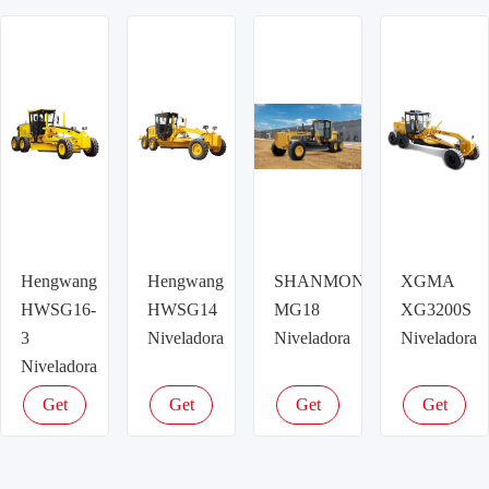
latest
latest
latest
latest
price
price
price
price
Hengwang
Hengwang
SHANMON
XGMA
HWSG16-
HWSG14
MG18
XG3200S
3
Niveladora
Niveladora
Niveladora
Niveladora
Get
Get
Get
Get
latest
latest
latest
latest
price
price
price
price