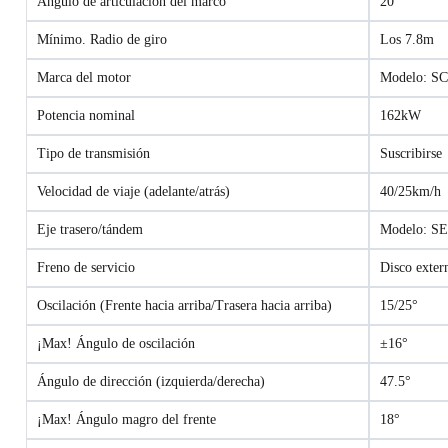
Ángulo de articulación del marco
20°
Mínimo. Radio de giro
Los 7.8m
Marca del motor
Modelo: S
Potencia nominal
162kW
Tipo de transmisión
Suscribirse
Velocidad de viaje (adelante/atrás)
40/25km/h
Eje trasero/tándem
Modelo: S
Freno de servicio
Disco extern
Oscilación (Frente hacia arriba/Trasera hacia arriba)
15/25°
¡Max! Ángulo de oscilación
±16°
Ángulo de dirección (izquierda/derecha)
47.5°
¡Max! Ángulo magro del frente
18°