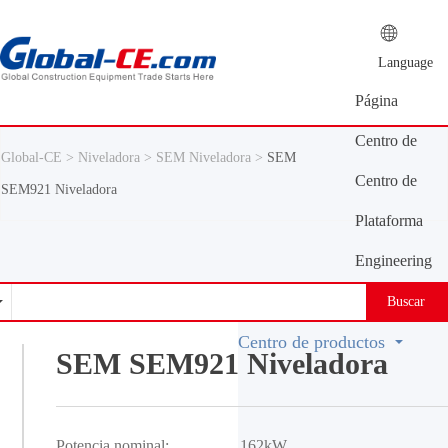
Language
Página
principal
Centro de
Global-CE >
Niveladora >
SEM Niveladora >
SEM
información
Centro de
SEM921 Niveladora
productos
Plataforma
de oferta y
Engineering
demanda
Machinery
Buscar
Vocabulary
Centro de productos
SEM SEM921 Niveladora
Potencia nominal:
162kW