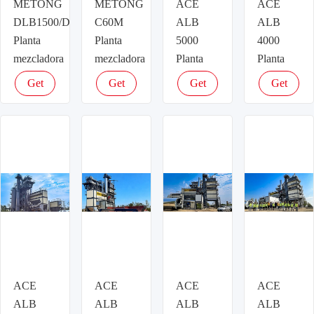
METONG
METONG
ACE
ACE
DLB1500/DLB1500D/DLB1500H
C60M
ALB
ALB
Planta
Planta
5000
4000
mezcladora
mezcladora
Planta
Planta
de asfalto
de asfalto
mezcladora
mezcladora
Get
Get
Get
Get
de asfalto
de asfalto
latest
latest
latest
latest
price
price
price
price
ACE
ACE
ACE
ACE
ALB
ALB
ALB
ALB