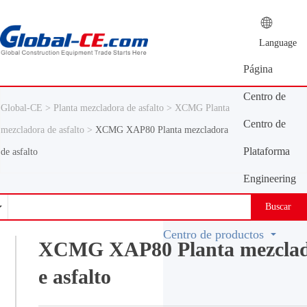
Language
Página
principal
Centro de
Global-CE >
Planta mezcladora de asfalto >
XCMG Planta
información
Centro de
mezcladora de asfalto >
XCMG XAP80 Planta mezcladora
productos
Plataforma
de asfalto
de oferta y
Engineering
demanda
Machinery
Buscar
Vocabulary
Centro de productos
XCMG XAP80 Planta mezclad
e asfalto