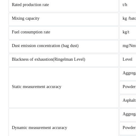
Rated production rate
t/h
Mixing capacity
kg /bat
Fuel consumption rate
kg/t
Dust emission concentration (bag dust)
mg/Nm
Blackness of exhaustion(Ringelman Level)
Level
Aggreg
Static measurement accuracy
Powder
Asphalt
Aggreg
Dynamic measurement accuracy
Powder