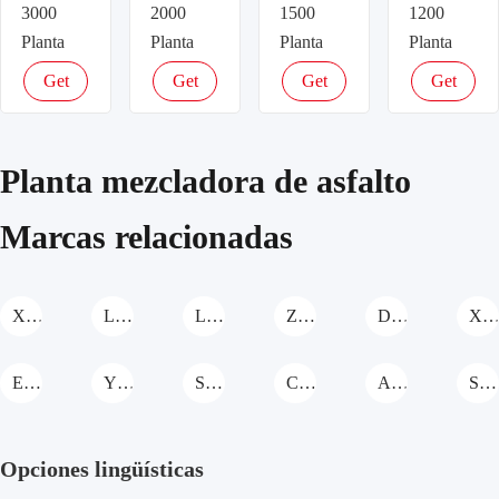
3000
2000
1500
1200
Planta
Planta
Planta
Planta
mezcladora
mezcladora
mezcladora
mezcladora
Get
Get
Get
Get
de asfalto
de asfalto
de asfalto
de asfalto
latest
latest
latest
latest
price
price
price
price
Planta mezcladora de asfalto
Marcas relacionadas
XCMG Planta mezcladora de asfalto
LiaoYuan Machinery Planta mezcladora de asfalto
Longda Planta mezcladora de asfalto
Zhongkai Machinery Planta mezcladora de asfalto
Daoqiao Planta mezcladora de asfalto
XinHai Planta mezcladora de asfal
EA Planta mezcladora de asfalto
YIMATECH Planta mezcladora de asfalto
SDNM Planta mezcladora de asfalto
CHANGSHENG Planta mezcladora de asfalto
ACE Planta mezcladora de asfalto
SANY Planta mezcladora de asfalto
Opciones lingüísticas